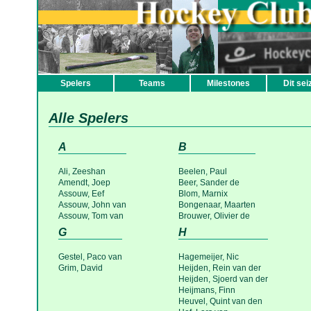
Spelers
Teams
Milestones
Dit sei
Alle Spelers
A
B
Ali, Zeeshan
Beelen, Paul
Amendt, Joep
Beer, Sander de
Assouw, Eef
Blom, Marnix
Assouw, John van
Bongenaar, Maarten
Assouw, Tom van
Brouwer, Olivier de
G
H
Gestel, Paco van
Hagemeijer, Nic
Grim, David
Heijden, Rein van der
Heijden, Sjoerd van der
Heijmans, Finn
Heuvel, Quint van den