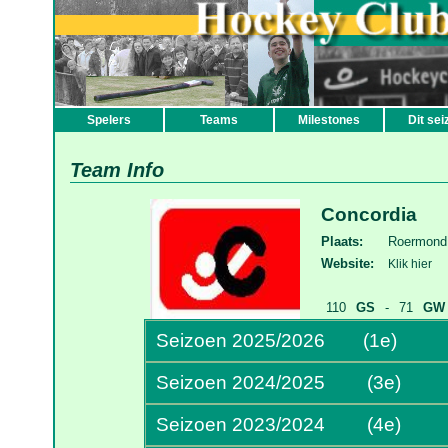
Spelers
Teams
Milestones
Dit sei
Team Info
Concordia
Plaats:
Roermond
Website:
Klik hier
110
GS
-
71
GW
Seizoen 2025/2026
(1e)
Seizoen 2024/2025
(3e)
Seizoen 2023/2024
(4e)