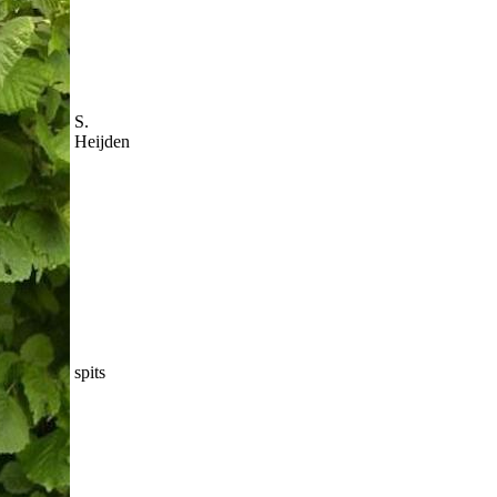
S.
Heijden
spits