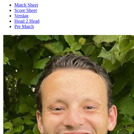
Match Sheet
Score Sheet
Verslag
Head 2 Head
Pre Match