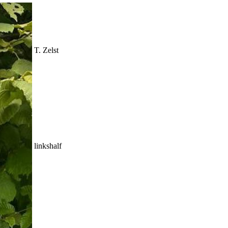
T. Zelst
linkshalf