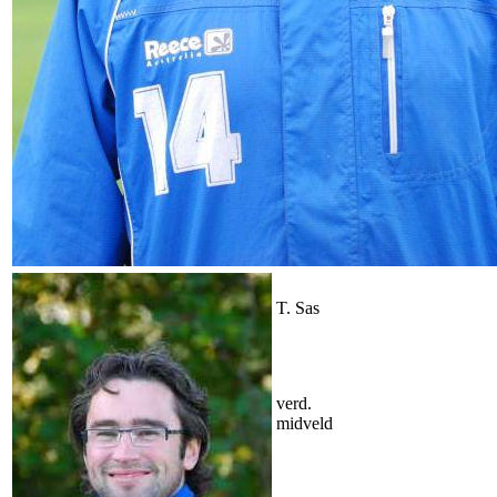
T. Sas
verd.
midveld