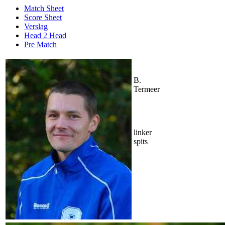
Match Sheet
Score Sheet
Verslag
Head 2 Head
Pre Match
B.
Termeer
linker
spits