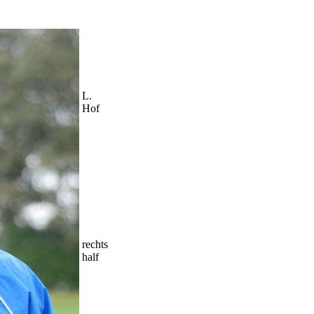
L.
Hof
rechts
half