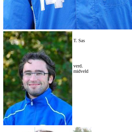
T. Sas
verd.
midveld