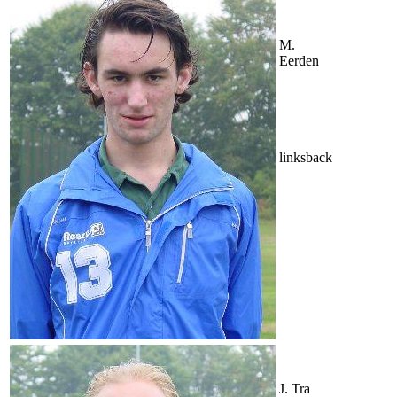
M.
Eerden
linksback
J. Tra